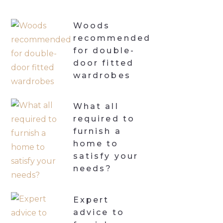
Woods
recommended
for double-
door fitted
wardrobes
What all
required to
furnish a
home to
satisfy your
needs?
Expert
advice to