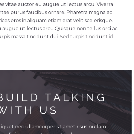
ces vitae auctor eu augue ut lectus arcu. Viverra
vitae purus faucibus ornare. Pharetra magna ac
ces eros in.
aliquam etiam erat velit scelerisque.
u augue ut lectus arcu.
Quisque non tellus orci ac
rpis massa tincidunt dui. Sed turpis tincidunt id
BUILD TALKING 
WITH US
liquet nec ullamcorper sit amet risus nullam