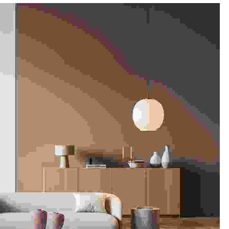
PALLADIUM
CLIFFTON
PALMS
CLIFFTON
PARADISE
CLIFFTON
VIVANTE