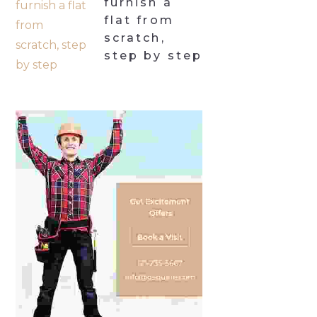
furnish a
flat from
scratch,
step by step