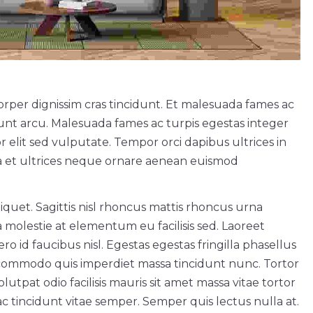
rper dignissim cras tincidunt. Et malesuada fames ac
idunt arcu. Malesuada fames ac turpis egestas integer
r elit sed vulputate. Tempor orci dapibus ultrices in
ra et ultrices neque ornare aenean euismod
aliquet. Sagittis nisl rhoncus mattis rhoncus urna
 molestie at elementum eu facilisis sed. Laoreet
o id faucibus nisl. Egestas egestas fringilla phasellus
 commodo quis imperdiet massa tincidunt nunc. Tortor
lutpat odio facilisis mauris sit amet massa vitae tortor
tincidunt vitae semper. Semper quis lectus nulla at.