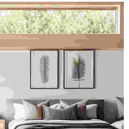
PALLADIUM
CLIFFTON
PALMS
CLIFFTON
PARADISE
CLIFFTON
VIVANTE