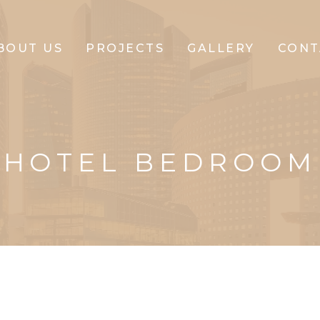
BOUT US
PROJECTS
GALLERY
CONT
CLIFFTON
CORPORATE
HOTEL BEDROOM
CLIFFTON
PARK
CLIFFTON
PRIDE
CLIFFTON