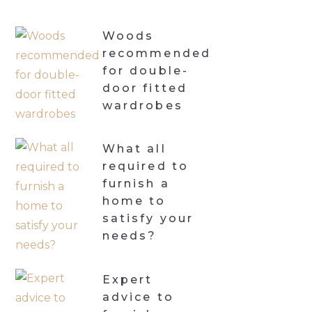
Woods
recommended
for double-
door fitted
wardrobes
What all
required to
furnish a
home to
satisfy your
needs?
Expert
advice to