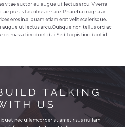
ces vitae auctor eu augue ut lectus arcu. Viverra
vitae purus faucibus ornare. Pharetra magna ac
ces eros in.
aliquam etiam erat velit scelerisque.
u augue ut lectus arcu.
Quisque non tellus orci ac
rpis massa tincidunt dui. Sed turpis tincidunt id
BUILD TALKING 
WITH US
liquet nec ullamcorper sit amet risus nullam