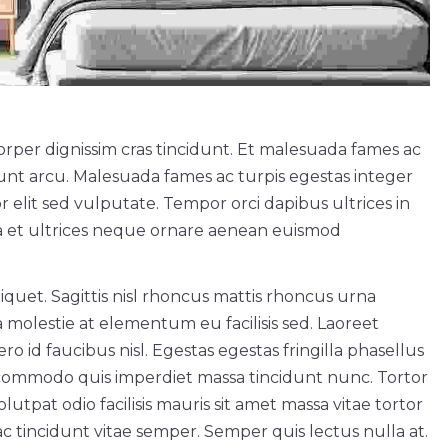
rper dignissim cras tincidunt. Et malesuada fames ac
idunt arcu. Malesuada fames ac turpis egestas integer
r elit sed vulputate. Tempor orci dapibus ultrices in
ra et ultrices neque ornare aenean euismod
aliquet. Sagittis nisl rhoncus mattis rhoncus urna
 molestie at elementum eu facilisis sed. Laoreet
o id faucibus nisl. Egestas egestas fringilla phasellus
 commodo quis imperdiet massa tincidunt nunc. Tortor
lutpat odio facilisis mauris sit amet massa vitae tortor
tincidunt vitae semper. Semper quis lectus nulla at.