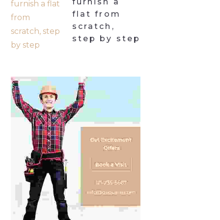
furnish a
flat from
scratch,
step by step