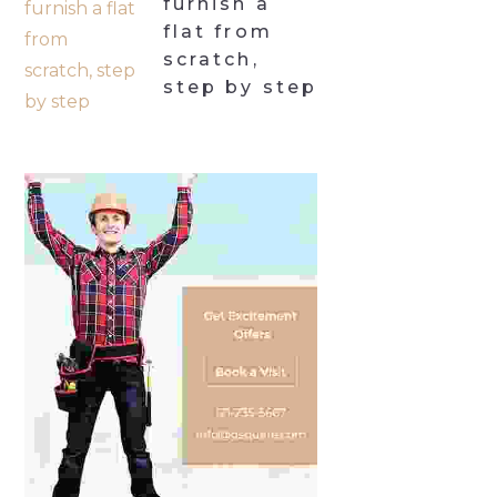
furnish a
flat from
scratch,
step by step