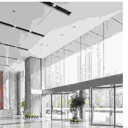
PALLADIUM
CLIFFTON
PALMS
CLIFFTON
PARADISE
CLIFFTON
VIVANTE