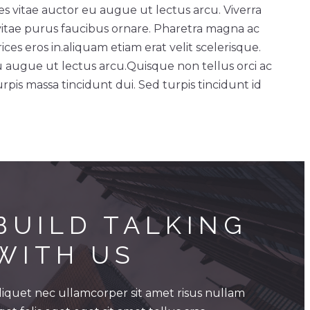
ces vitae auctor eu augue ut lectus arcu. Viverra
vitae purus faucibus ornare. Pharetra magna ac
ces eros in.
aliquam etiam erat velit scelerisque.
u augue ut lectus arcu.
Quisque non tellus orci ac
rpis massa tincidunt dui. Sed turpis tincidunt id
BUILD TALKING 
WITH US
liquet nec ullamcorper sit amet risus nullam