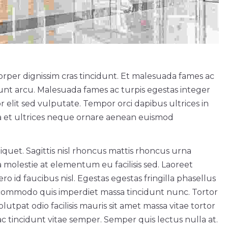
rper dignissim cras tincidunt. Et malesuada fames ac
idunt arcu. Malesuada fames ac turpis egestas integer
r elit sed vulputate. Tempor orci dapibus ultrices in
ra et ultrices neque ornare aenean euismod
aliquet. Sagittis nisl rhoncus mattis rhoncus urna
 molestie at elementum eu facilisis sed. Laoreet
o id faucibus nisl. Egestas egestas fringilla phasellus
 commodo quis imperdiet massa tincidunt nunc. Tortor
lutpat odio facilisis mauris sit amet massa vitae tortor
tincidunt vitae semper. Semper quis lectus nulla at.