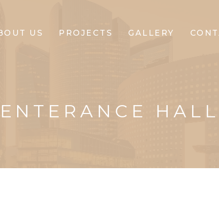
BOUT US
PROJECTS
GALLERY
CONT
CLIFFTON
CORPORATE
ENTERANCE HAL
CLIFFTON
PARK
CLIFFTON
PRIDE
CLIFFTON