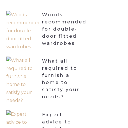
Woods
recommended
for double-
door fitted
wardrobes
What all
required to
furnish a
home to
satisfy your
needs?
Expert
advice to